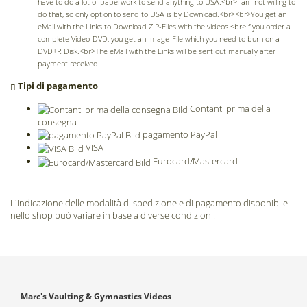
have to do a lot of paperwork to send anything to USA.<br>I am not willing to
do that, so only option to send to USA is by Download.<br><br>You get an
eMail with the Links to Download ZIP-Files with the videos.<br>If you order a
complete Video-DVD, you get an Image-File which you need to burn on a
DVD+R Disk.<br>The eMail with the Links will be sent out manually after
payment received.
Tipi di pagamento
Contanti prima della
consegna
pagamento PayPal
VISA
Eurocard/Mastercard
L'indicazione delle modalità di spedizione e di pagamento disponibile
nello shop può variare in base a diverse condizioni.
Marc's Vaulting & Gymnastics Videos