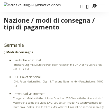
Men
0
Nazione / modi di consegna /
tipi di pagamento
Germania
Modi di consegna
Deutsche Post Brief
Briefsendung mit Deutsche Post oder Päckchen mit DHL<br>Pauschalpreis:
6,00 EUR<br>
DHL Paket National
DHL Paket National bis 10kg mit Tracking-Nummer<br>Pauschalpreis: 10,00
EUR
Download via Internet
You get an eMail with the Links to Download ZIP-Files with the videos.<br>If
you order a complete Video-DVD, you get an Image-File which you need to
burn on a DVD+R Disk.<br>The eMail with the Links will be sent out manually