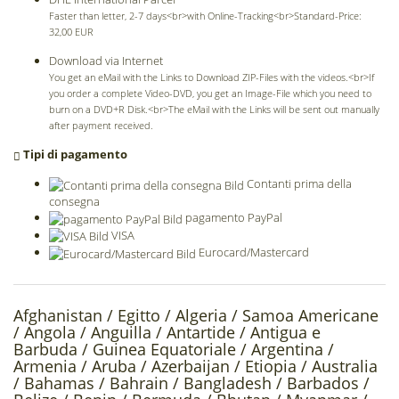
Faster than letter, 2-7 days<br>with Online-Tracking<br>Standard-Price:
32,00 EUR
Download via Internet
You get an eMail with the Links to Download ZIP-Files with the videos.<br>If
you order a complete Video-DVD, you get an Image-File which you need to
burn on a DVD+R Disk.<br>The eMail with the Links will be sent out manually
after payment received.
Tipi di pagamento
Contanti prima della
consegna
pagamento PayPal
VISA
Eurocard/Mastercard
Afghanistan /
Egitto /
Algeria /
Samoa Americane
/
Angola /
Anguilla /
Antartide /
Antigua e
Barbuda /
Guinea Equatoriale /
Argentina /
Armenia /
Aruba /
Azerbaijan /
Etiopia /
Australia
/
Bahamas /
Bahrain /
Bangladesh /
Barbados /