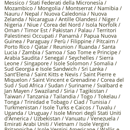
Messico /
Stati Federati della Micronesia /
Mozambico /
Mongolia /
Montserrat /
Namibia /
Nauru /
Nepal /
Nuova Caledonia /
Nuova
Zelanda /
Nicaragua /
Antille Olandesi /
Niger /
Nigeria /
Niue /
Corea del Nord /
Isola Norfolk /
Oman /
Timor Est /
Pakistan /
Palau /
Territori
Palestinesi Occupati /
Panamá /
Papua Nuova
Guinea /
Paraguay /
Perù /
Filippine /
Pitcairn /
Porto Rico /
Qatar /
Reunion /
Ruanda /
Santa
Lucia /
Zambia /
Samoa /
Sao Tome e Principe /
Arabia Saudita /
Senegal /
Seychelles /
Sierra
Leone /
Singapore /
Isole Solomon /
Somalia /
Sud Georgia e Isole Sandwich /
Sri Lanka /
Sant'Elena /
Saint Kitts e Nevis /
Saint Pierre e
Miquelon /
Saint Vincent e Grenadine /
Corea del
Sud /
Sud Africa /
Sudan /
Suriname /
Svalbard e
Jan Mayen /
Swaziland /
Siria /
Tagikistan /
Taiwan /
Tanzania /
Tailandia /
Togo /
Tokelau /
Tonga /
Trinidad e Tobago /
Ciad /
Tunisia /
Turkmenistan /
Isole Turks e Caicos /
Tuvalu /
Uganda /
Uruguay /
Isole Minori degli Stati Uniti
d'America /
Uzbekistan /
Vanuatu /
Venezuela /
Emirati Arabi Uniti /
Vietnam /
Isole Vergini
Britanniche /
Isole Vergini Americane /
Wallis e