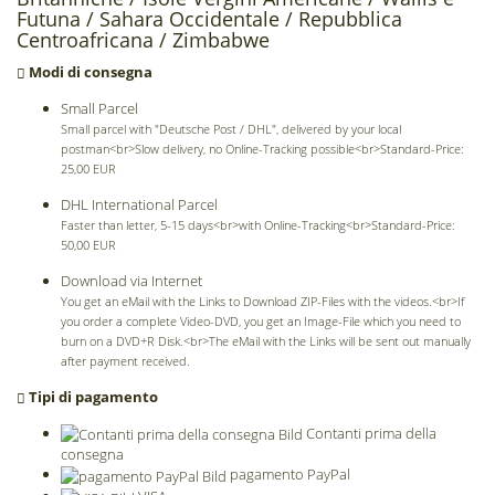
Futuna /
Sahara Occidentale /
Repubblica
Centroafricana /
Zimbabwe
Modi di consegna
Small Parcel
Small parcel with "Deutsche Post / DHL", delivered by your local
postman<br>Slow delivery, no Online-Tracking possible<br>Standard-Price:
25,00 EUR
DHL International Parcel
Faster than letter, 5-15 days<br>with Online-Tracking<br>Standard-Price:
50,00 EUR
Download via Internet
You get an eMail with the Links to Download ZIP-Files with the videos.<br>If
you order a complete Video-DVD, you get an Image-File which you need to
burn on a DVD+R Disk.<br>The eMail with the Links will be sent out manually
after payment received.
Tipi di pagamento
Contanti prima della
consegna
pagamento PayPal