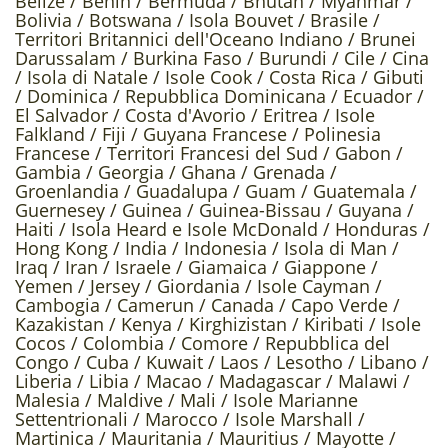
Belize /
Benin /
Bermuda /
Bhutan /
Myanmar /
Bolivia /
Botswana /
Isola Bouvet /
Brasile /
Territori Britannici dell'Oceano Indiano /
Brunei
Darussalam /
Burkina Faso /
Burundi /
Cile /
Cina
/
Isola di Natale /
Isole Cook /
Costa Rica /
Gibuti
/
Dominica /
Repubblica Dominicana /
Ecuador /
El Salvador /
Costa d'Avorio /
Eritrea /
Isole
Falkland /
Fiji /
Guyana Francese /
Polinesia
Francese /
Territori Francesi del Sud /
Gabon /
Gambia /
Georgia /
Ghana /
Grenada /
Groenlandia /
Guadalupa /
Guam /
Guatemala /
Guernesey /
Guinea /
Guinea-Bissau /
Guyana /
Haiti /
Isola Heard e Isole McDonald /
Honduras /
Hong Kong /
India /
Indonesia /
Isola di Man /
Iraq /
Iran /
Israele /
Giamaica /
Giappone /
Yemen /
Jersey /
Giordania /
Isole Cayman /
Cambogia /
Camerun /
Canada /
Capo Verde /
Kazakistan /
Kenya /
Kirghizistan /
Kiribati /
Isole
Cocos /
Colombia /
Comore /
Repubblica del
Congo /
Cuba /
Kuwait /
Laos /
Lesotho /
Libano /
Liberia /
Libia /
Macao /
Madagascar /
Malawi /
Malesia /
Maldive /
Mali /
Isole Marianne
Settentrionali /
Marocco /
Isole Marshall /
Martinica /
Mauritania /
Mauritius /
Mayotte /