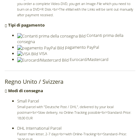
you order a complete Video-DVD, you get an Image-File which you need to
burn on a DVD+R Disk.<br>The eMail with the Links will be sent out manually
after payment received.
Tipi di pagamento
Contanti prima della
consegna
pagamento PayPal
VISA
Eurocard/Mastercard
Regno Unito /
Svizzera
Modi di consegna
Small Parcel
Small parcel with "Deutsche Post / DHL", delivered by your local
postman<br>Slow delivery, no Online-Tracking possible<br>Standard-Price:
18,00 EUR
DHL International Parcel
Faster than letter, 2-7 days<br>with Online-Tracking<br>Standard-Price:
28,00 EUR