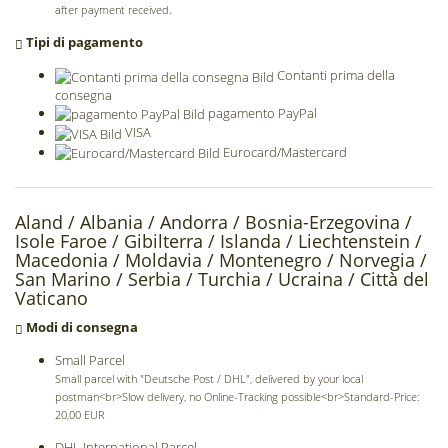
after payment received.
Tipi di pagamento
Contanti prima della
consegna
pagamento PayPal
VISA
Eurocard/Mastercard
Aland /
Albania /
Andorra /
Bosnia-Erzegovina /
Isole Faroe /
Gibilterra /
Islanda /
Liechtenstein /
Macedonia /
Moldavia /
Montenegro /
Norvegia /
San Marino /
Serbia /
Turchia /
Ucraina /
Città del
Vaticano
Modi di consegna
Small Parcel
Small parcel with "Deutsche Post / DHL", delivered by your local
postman<br>Slow delivery, no Online-Tracking possible<br>Standard-Price:
20,00 EUR
DHL International Parcel