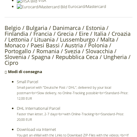
VISA
Eurocard/Mastercard
Belgio /
Bulgaria /
Danimarca /
Estonia /
Finlandia /
Francia /
Grecia /
Eire /
Italia /
Croazia
/
Lettonia /
Lituania /
Lussemburgo /
Malta /
Monaco /
Paesi Bassi /
Austria /
Polonia /
Portogallo /
Romania /
Svezia /
Slovacchia /
Slovenia /
Spagna /
Repubblica Ceca /
Ungheria /
Cipro
Modi di consegna
Small Parcel
Small parcel with "Deutsche Post / DHL", delivered by your local
postman<br>Slow delivery, no Online-Tracking possible<br>Standard-Price:
12,00 EUR
DHL International Parcel
Faster than letter, 2-7 days<br>with Online-Tracking<br>Standard-Price:
20,00 EUR
Download via Internet
You get an eMail with the Links to Download ZIP-Files with the videos.<br>If