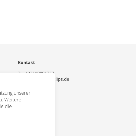
Kontakt
T:
+492119891767
E:
marc@voltigierclips.de
utzung unserer
u. Weitere
ie die