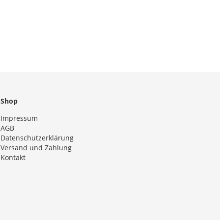
Shop
Impressum
AGB
Datenschutzerklärung
Versand und Zahlung
Kontakt