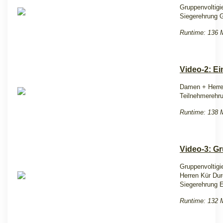
Gruppenvoltigie
Siegerehrung G
Runtime: 136 
Video-2: Ein
Damen + Herren
Teilnehmerehr
Runtime: 138 
Video-3: G
Gruppenvoltigi
Herren Kür Du
Siegerehrung E
Runtime: 132 