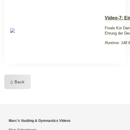
Video-7: Ei
Finale Kür Dam
Ehrung der De
Runtime: 148 
Back
Marc's Vaulting & Gymnastics Videos