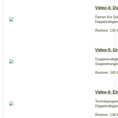
Video-4: D
Damen Kür Du
Doppelvoltigie
Runtime: 136 
Video-5: G
Gruppenvoltigi
Siegerehrunge
Runtime: 165 
Video-6: Ei
Technikprogra
Doppelvoltigie
Runtime: 134 