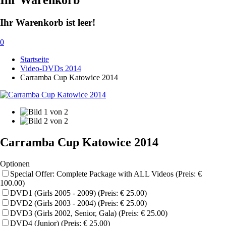
Ihr Warenkorb
Ihr Warenkorb ist leer!
0
Startseite
Video-DVDs 2014
Carramba Cup Katowice 2014
Carramba Cup Katowice 2014
Optionen
Special Offer: Complete Package with ALL Videos (Preis: €
100.00)
DVD1 (Girls 2005 - 2009) (Preis: € 25.00)
DVD2 (Girls 2003 - 2004) (Preis: € 25.00)
DVD3 (Girls 2002, Senior, Gala) (Preis: € 25.00)
DVD4 (Junior) (Preis: € 25.00)