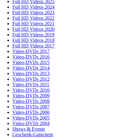
Full HD Videos 2025
Full HD Videos 2024
Full HD Videos 2023
Full HD Videos 2022
Full HD Videos 2021
Full HD Videos 2020
Full HD Videos 2019
Full HD Videos 2018
Full HD Videos 2017
Video-DVDs 2017
Video-DVDs 2016
Video-DVDs 2015
Video-DVDs 2014
Video-DVDs 2013
Video-DVDs 2012
Video-DVDs 2011
Video-DVDs 2010
Video-DVDs 2009
Video-DVDs 2008
Video-DVDs 2007
Video-DVDs 2006
Video-DVDs 2005
Video-DVDs 2004
Shows & Events
Geschenk-Gutschein