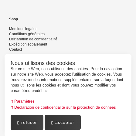
Shop
Mentions légales
Conditions générales
Déclaration de confidentialité
Expédition et paiement
Contact
Nous utilisons des cookies
Sur ce site Web, nous utilisons des cookies. Pour la navigation
Suivez-nous
sur notre site Web, vous acceptez l'utilisation de cookies. Vous
trouverez ici des informations supplémentaires sur la façon dont
nous utilisons les cookies et dont vous pouvez modifier vos
paramètres prédéfinis:
Paramètres
Déclaration de confidentialité sur la protection de données
refuser
accepter
Powered by
PepperShop