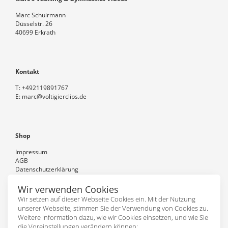
Marc Schuirmann
Düsselstr. 26
40699 Erkrath
Kontakt
T:
+492119891767
E:
marc@voltigierclips.de
Shop
Impressum
AGB
Datenschutzerklärung
Versand und Zahlung
Kontakt
Wir verwenden Cookies
Wir setzen auf dieser Webseite Cookies ein. Mit der Nutzung
unserer Webseite, stimmen Sie der Verwendung von Cookies zu.
Weitere Information dazu, wie wir Cookies einsetzen, und wie Sie
Folgen Sie uns
die Voreinstellungen verändern können: